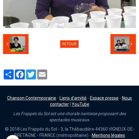
RETOUR
Partager
Facebook
Twitter
Email
Chanson Contemporaine
-
Liens d'amitié
-
Espace presse
-
Nous
contacter
|
YouTube
Les Frappés du Sol est une chorale nantaise proposant des
spectacles musicaux.
© 2018 Les Frappés du Sol - 3, la Thébaudière 44360 VIGNEUX-DE-
BRETAGNE - FRANCE (métropolitaine) -
Mentions légales