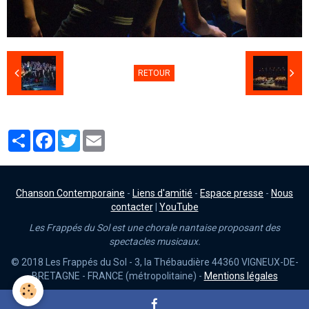
RETOUR
Partager
Facebook
Twitter
Email
Chanson Contemporaine
-
Liens d'amitié
-
Espace presse
-
Nous
contacter
|
YouTube
Les Frappés du Sol est une chorale nantaise proposant des
spectacles musicaux.
© 2018 Les Frappés du Sol - 3, la Thébaudière 44360 VIGNEUX-DE-
BRETAGNE - FRANCE (métropolitaine) -
Mentions légales