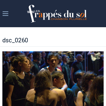
Les Frappés
dsc_0260
Les répétitions
Les spectacles
Week-ends chantants