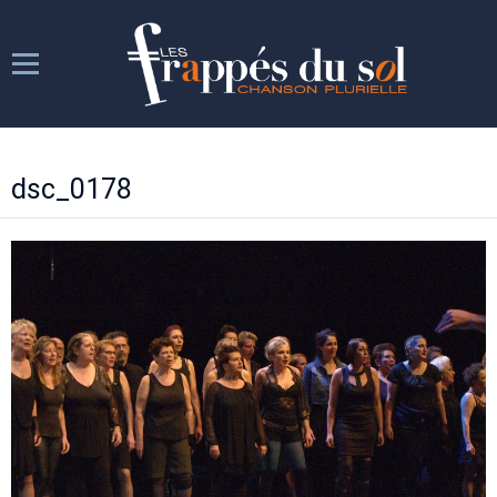
Les Frappés
dsc_0178
Les répétitions
Les spectacles
Week-ends chantants