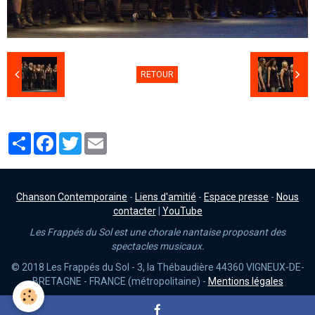
RETOUR
Partager
Facebook
Twitter
Email
Chanson Contemporaine
-
Liens d'amitié
-
Espace presse
-
Nous
contacter
|
YouTube
Les Frappés du Sol est une chorale nantaise proposant des
spectacles musicaux.
© 2018 Les Frappés du Sol - 3, la Thébaudière 44360 VIGNEUX-DE-
BRETAGNE - FRANCE (métropolitaine) -
Mentions légales