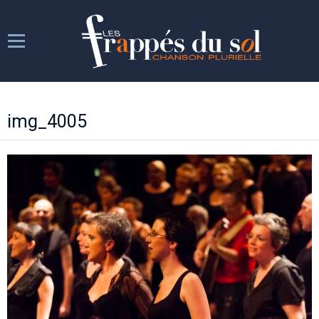
Les Frappés
img_4005
Les répétitions
Les spectacles
Week-ends chantants