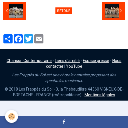
RETOUR
Partager
Facebook
Twitter
Email
Chanson Contemporaine
-
Liens d'amitié
-
Espace presse
-
Nous
contacter
|
YouTube
Les Frappés du Sol est une chorale nantaise proposant des
spectacles musicaux.
© 2018 Les Frappés du Sol - 3, la Thébaudière 44360 VIGNEUX-DE-
BRETAGNE - FRANCE (métropolitaine) -
Mentions légales