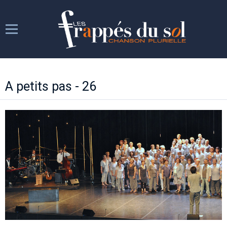
Les Frappés
A petits pas - 26
Les répétitions
Les spectacles
Week-ends chantants