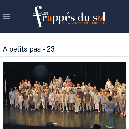
Les Frappés
A petits pas - 23
Les répétitions
Les spectacles
Week-ends chantants