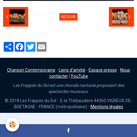
RETOUR
Partager
Facebook
Twitter
Email
Chanson Contemporaine
-
Liens d'amitié
-
Espace presse
-
Nous
contacter
|
YouTube
Les Frappés du Sol est une chorale nantaise proposant des
spectacles musicaux.
© 2018 Les Frappés du Sol - 3, la Thébaudière 44360 VIGNEUX-DE-
BRETAGNE - FRANCE (métropolitaine) -
Mentions légales