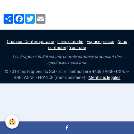
Partager
Facebook
Twitter
Email
Chanson Contemporaine
-
Liens d'amitié
-
Espace presse
-
Nous
contacter
|
YouTube
Les Frappés du Sol est une chorale nantaise proposant des
spectacles musicaux.
© 2018 Les Frappés du Sol - 3, la Thébaudière 44360 VIGNEUX-DE-
BRETAGNE - FRANCE (métropolitaine) -
Mentions légales