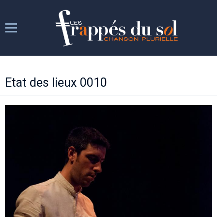
Les Frappés
Etat des lieux 0010
Les répétitions
Les spectacles
Week-ends chantants