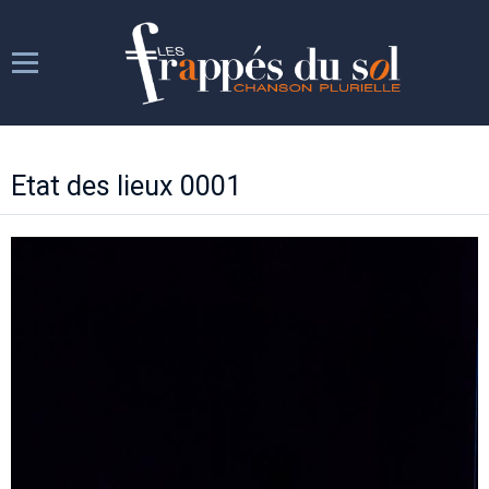
Les Frappés
Etat des lieux 0001
Les répétitions
Les spectacles
Week-ends chantants