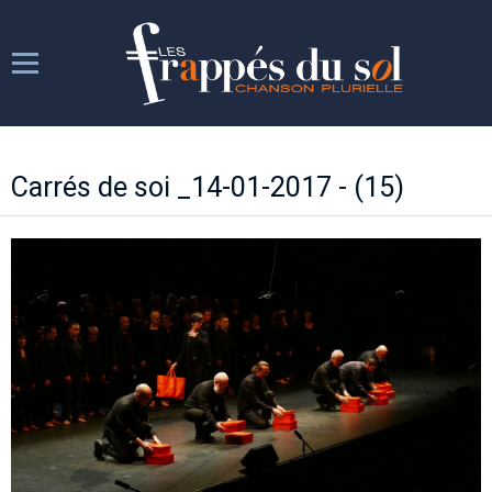
Les Frappés
Carrés de soi _14-01-2017 - (15)
Les répétitions
Les spectacles
Week-ends chantants