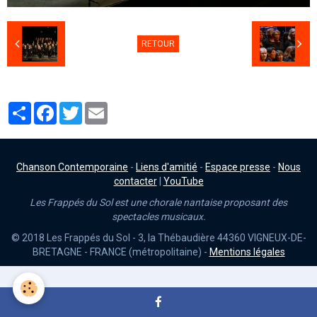
RETOUR
Partager
Facebook
Twitter
Email
Chanson Contemporaine
-
Liens d'amitié
-
Espace presse
-
Nous
contacter
|
YouTube
Les Frappés du Sol est une chorale nantaise proposant des
spectacles musicaux.
© 2018 Les Frappés du Sol - 3, la Thébaudière 44360 VIGNEUX-DE-
BRETAGNE - FRANCE (métropolitaine) -
Mentions légales