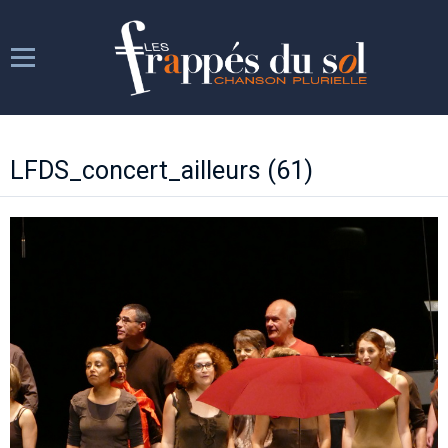
Les Frappés
LFDS_concert_ailleurs (61)
Les répétitions
Les spectacles
Week-ends chantants