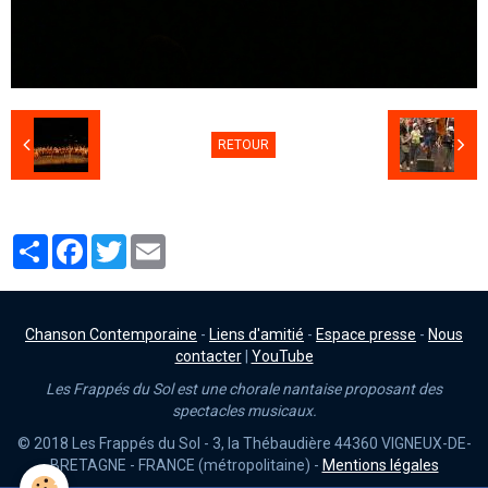
RETOUR
Partager
Facebook
Twitter
Email
Chanson Contemporaine
-
Liens d'amitié
-
Espace presse
-
Nous
contacter
|
YouTube
Les Frappés du Sol est une chorale nantaise proposant des
spectacles musicaux.
© 2018 Les Frappés du Sol - 3, la Thébaudière 44360 VIGNEUX-DE-
BRETAGNE - FRANCE (métropolitaine) -
Mentions légales