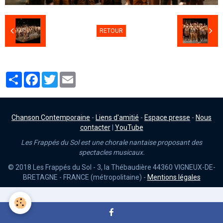
RETOUR
Partager
Facebook
Twitter
Email
Chanson Contemporaine
-
Liens d'amitié
-
Espace presse
-
Nous
contacter
|
YouTube
Les Frappés du Sol est une chorale nantaise proposant des
spectacles musicaux.
© 2018 Les Frappés du Sol - 3, la Thébaudière 44360 VIGNEUX-DE-
BRETAGNE - FRANCE (métropolitaine) -
Mentions légales