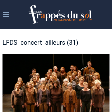
Les Frappés
LFDS_concert_ailleurs (31)
Les répétitions
Les spectacles
Week-ends chantants