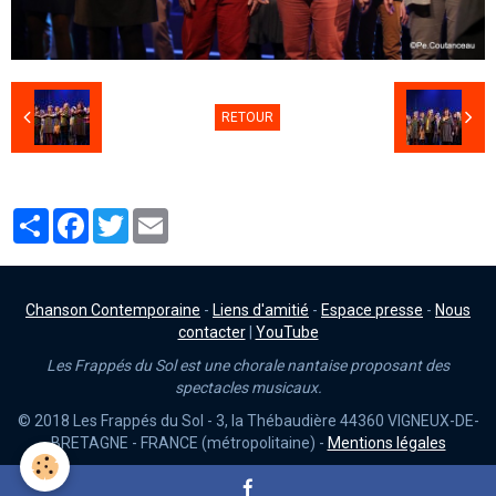
RETOUR
Partager
Facebook
Twitter
Email
Chanson Contemporaine
-
Liens d'amitié
-
Espace presse
-
Nous
contacter
|
YouTube
Les Frappés du Sol est une chorale nantaise proposant des
spectacles musicaux.
© 2018 Les Frappés du Sol - 3, la Thébaudière 44360 VIGNEUX-DE-
BRETAGNE - FRANCE (métropolitaine) -
Mentions légales