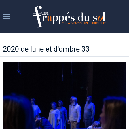
Les Frappés
2020 de lune et d'ombre 33
Les répétitions
Les spectacles
Week-ends chantants