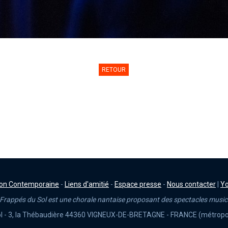
RETOUR
on Contemporaine
-
Liens d'amitié
-
Espace presse
-
Nous contacter
|
Y
Frappés du Sol est une chorale nantaise proposant des spectacles musi
l - 3, la Thébaudière 44360 VIGNEUX-DE-BRETAGNE - FRANCE (métropol