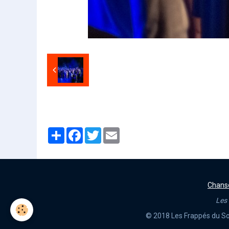
Partager
Facebook
Twitter
Email
Chans
Les 
© 2018 Les Frappés du So